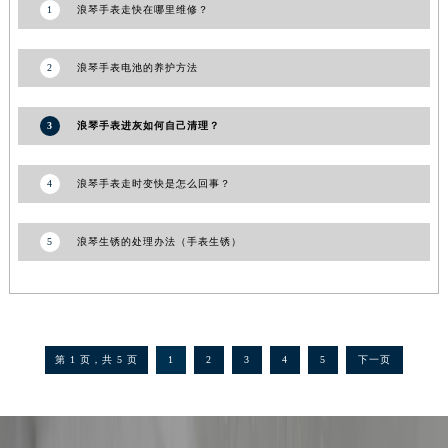
1
浪琴手表走快在哪里维修？
2
浪琴手表电池的养护方法
3
浪琴手表进灰如何自己清理？
4
浪琴手表走时变快是怎么回事？
5
浪琴生锈的处理办法（手表生锈）
第 1 页，共 5 页
1
2
3
4
5
下一页