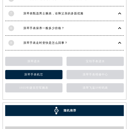
7
浪琴表甄选男士腕表，诠释父亲的多面优雅
8
浪琴手表保养一般多少价格？
9
浪琴手表走时变快是怎么回事？
浪琴进水
宝珀手表进水
浪琴手表机芯
浪琴手表维修中心
1935年捷克空军腕表
浪琴飞返计时码表
随机推荐