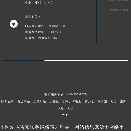
400-995-7728
成都浪琴维修
营业时间：

门店营业时间：09:00-19:30
客服在线时间：8:00-22:00
客服及门店节假日不休
客户服务热线：
400-995-7728
服务品牌：百达翡丽、江诗丹顿、法穆兰、积家、卡地亚、劳力士、欧米茄、万国、萧邦、
浪琴、天梭
XML
本网站拟告知顾客维修表之种类，网站信息来源于网络平