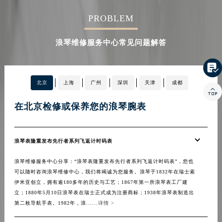
PROBLEM
浪琴维修服务中心常见问题解答

北京
上海
广州
深圳
天津
成都

在北京检修或保养您的浪琴腕表
在
浪琴表隆重发布先行者系列飞返计时码表
浪琴
浪琴维修服务中心分享：“浪琴表隆重发布先行者系列飞返计时码表”，您也
浪琴
可以随时咨询浪琴维修中心，我们将竭诚为您服务。浪琴于1832年在瑞士索
务中
伊米亚创立，拥有逾180多年的历史与工艺；1867年第一所浪琴表工厂建
保养方
立；1880年5月10日浪琴表在瑞士正式成为注册商标；1938年浪琴表制造出
维修
第二枚导航手表。1982年，浪......
详情 >
表使用