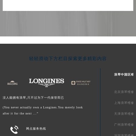
轻轻滑动下方栏目探索更多精彩内容
浪琴中国区维
北京浪琴维修
没人能拥有浪琴,只不过为下一代保管而已
上海浪琴维修
(You never actually own a Longines.You merely look
after it for the next ...”
天津浪琴维修
广州浪琴维修

网点服务热线
深圳浪琴维修