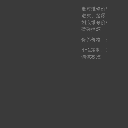
走时维修价格、
走快
进灰、
起雾、
生锈维
划痕维修价格、
表壳
磕碰摔坏
保养价格、
外观维护
个性定制、
真假鉴定
调试校准