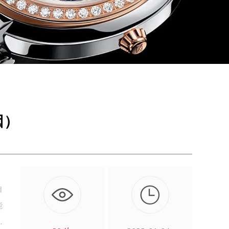
因）

自
能