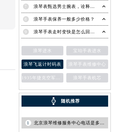
7
浪琴表甄选男士腕表，诠释父亲的多面优雅
8
浪琴手表保养一般多少价格？
9
浪琴手表走时变快是怎么回事？
浪琴进水
宝珀手表进水
浪琴飞返计时码表
浪琴手表维修中心
1935年捷克空军腕表
浪琴手表机芯
随机推荐
1
北京浪琴维修服务中心电话是多少？