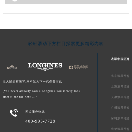
轻轻滑动下方栏目探索更多精彩内容
浪琴中国区维
北京浪琴维修
没人能拥有浪琴,只不过为下一代保管而已
上海浪琴维修
(You never actually own a Longines.You merely look
after it for the next ...”
天津浪琴维修
广州浪琴维修

网点服务热线
深圳浪琴维修
400-995-7728
成都浪琴维修