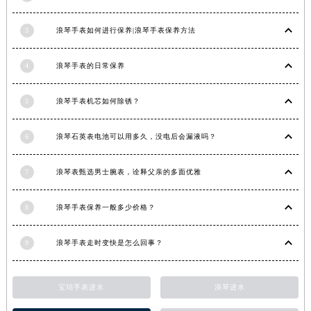
3
浪琴手表如何进行保养|浪琴手表保养方法
4
浪琴手表的日常保养
5
浪琴手表机芯如何除锈？
6
浪琴石英表电池可以用多久，没电后会漏液吗？
7
浪琴表甄选男士腕表，诠释父亲的多面优雅
8
浪琴手表保养一般多少价格？
9
浪琴手表走时变快是怎么回事？
宝珀手表进水
浪琴进水