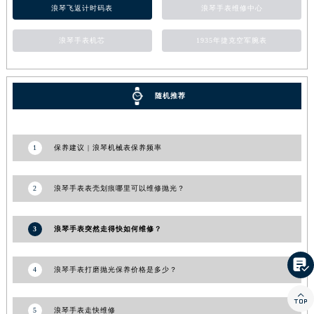
浪琴飞返计时码表
浪琴手表维修中心
浪琴手表机芯
1935年捷克空军腕表
随机推荐
1
保养建议 | 浪琴机械表保养频率
2
浪琴手表表壳划痕哪里可以维修抛光？
3
浪琴手表突然走得快如何维修？

4
浪琴手表打磨抛光保养价格是多少？

5
浪琴手表走快维修