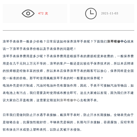
手表保养费用是根据手表的磨损程度来收费的，一般保
养…

472 次
2021-11-03
浪琴手表保养一般多少价格？日常应该如何保养浪琴手表呢？下面我们
浪琴维修
中心
就来
说一下浪琴手表保养价格以及手表保养的问题吧！
浪琴手表保养费用是多少呢？手表保养费用是根据手表的磨损程度来收费的，一般保养费
用是在几千元到上万元不等的，浪琴的客户一般还是比较在乎保养技术的，所以本店聘请
的技师都是经验丰富的技师，所以来本店保养浪琴手表的顾客可以放心，保养同样是全国
统一标准的价格。那平时使用佩戴浪琴手表的时一般要如何保养呢？
电池外壳是锌片制成，汽油对电油外壳有腐蚀作用，因此，手表不可接触汽油等物品，如
表电池上有污点，我们需要及时使用绒布擦去即可。这点大家难以发现，因为我们并不建
议大家自己开盖检测，这需要定期送到
浪琴维修中心
去检测手表。
日常我们需做到防止汗水遇手表接触，戴浪琴手表时，防止汗水长期接触。全钢表壳由于
是镍铬合金，抗腐蚀性能好些，半钢表壳是铜的，长期与汗水接触，容易腐蚀，应经常用
软布抹去汗水或垫上塑料表托，以防止其被汗水侵蚀。