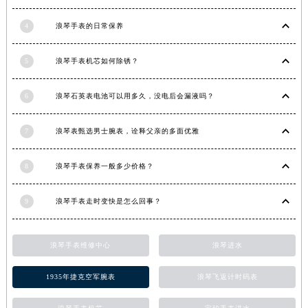
4
浪琴手表的日常保养
5
浪琴手表机芯如何除锈？
6
浪琴石英表电池可以用多久，没电后会漏液吗？
7
浪琴表甄选男士腕表，诠释父亲的多面优雅
8
浪琴手表保养一般多少价格？
9
浪琴手表走时变快是怎么回事？
浪琴手表维修中心
浪琴进水
1935年捷克空军腕表
浪琴飞返计时码表