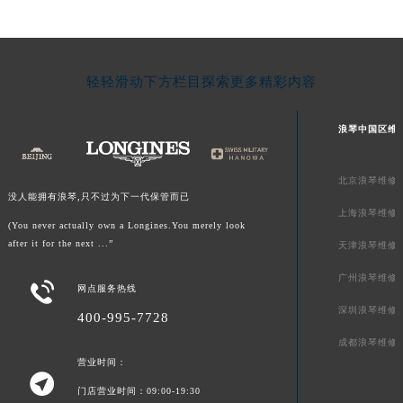
轻轻滑动下方栏目探索更多精彩内容
浪琴中国区维
北京浪琴维修
没人能拥有浪琴,只不过为下一代保管而已
上海浪琴维修
(You never actually own a Longines.You merely look
after it for the next ...”
天津浪琴维修
广州浪琴维修

网点服务热线
深圳浪琴维修
400-995-7728
成都浪琴维修
营业时间：

门店营业时间：09:00-19:30