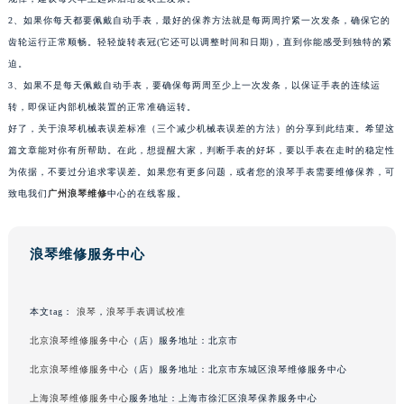
2、如果你每天都要佩戴自动手表，最好的保养方法就是每两周拧紧一次发条，确保它的
齿轮运行正常顺畅。轻轻旋转表冠(它还可以调整时间和日期)，直到你能感受到独特的紧
迫。
3、如果不是每天佩戴自动手表，要确保每两周至少上一次发条，以保证手表的连续运
转，即保证内部机械装置的正常准确运转。
好了，关于浪琴机械表误差标准（三个减少机械表误差的方法）的分享到此结束。希望这
篇文章能对你有所帮助。在此，想提醒大家，判断手表的好坏，要以手表在走时的稳定性
为依据，不要过分追求零误差。如果您有更多问题，或者您的浪琴手表需要维修保养，可
致电我们
广州浪琴维修
中心的在线客服。
浪琴维修服务中心
本文tag：
浪琴
，
浪琴手表调试校准
北京浪琴维修服务中心
（店）服务地址：北京市
北京浪琴维修服务中心
（店）服务地址：北京市东城区浪琴维修服务中心
上海浪琴维修服务中心
服务地址：上海市徐汇区浪琴保养服务中心