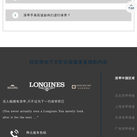

5
浪琴手表应该如何们进行保养？
轻轻滑动下方栏目探索更多精彩内容
浪琴中国区维
北京浪琴维修
没人能拥有浪琴,只不过为下一代保管而已
上海浪琴维修
(You never actually own a Longines.You merely look
after it for the next ...”
天津浪琴维修
广州浪琴维修

网点服务热线