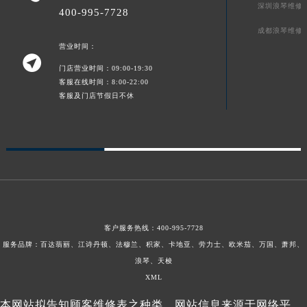
深圳浪琴维修
400-995-7728
成都浪琴维修
营业时间：

门店营业时间：09:00-19:30
客服在线时间：8:00-22:00
客服及门店节假日不休
客户服务热线：
400-995-7728
服务品牌：百达翡丽、江诗丹顿、法穆兰、积家、卡地亚、劳力士、欧米茄、万国、萧邦、
浪琴、天梭
XML
本网站拟告知顾客维修表之种类，网站信息来源于网络平