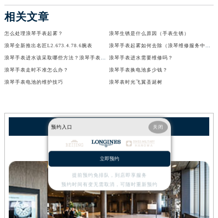
相关文章
怎么处理浪琴手表起雾？
浪琴生锈是什么原因（手表生锈）
浪琴全新推出名匠L2.673.4.78.6腕表
浪琴手表起雾如何去除（浪琴维修服务中心）
浪琴手表进水该采取哪些方法？浪琴手表进水
浪琴手表进水需要维修吗？
浪琴手表走时不准怎么办？
浪琴手表换电池多少钱？
浪琴手表电池的维护技巧
浪琴表时光飞翼圣诞树
浪琴保养
预约入口
关闭
北京浪琴维修服务中心
立即预约
提前预约免排队，到店即享服务
预约时间有变无需取消，可随时重新预约