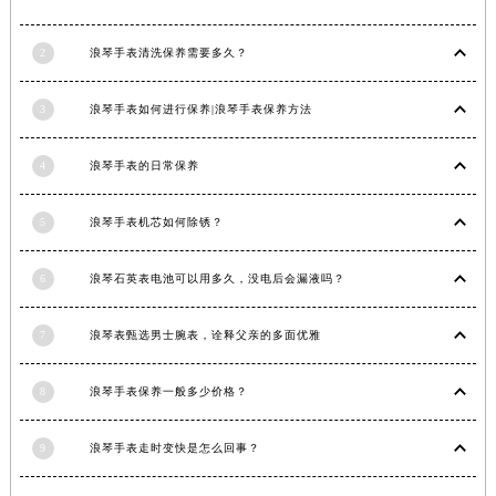
2
浪琴手表清洗保养需要多久？
3
浪琴手表如何进行保养|浪琴手表保养方法
4
浪琴手表的日常保养
5
浪琴手表机芯如何除锈？
6
浪琴石英表电池可以用多久，没电后会漏液吗？
7
浪琴表甄选男士腕表，诠释父亲的多面优雅
8
浪琴手表保养一般多少价格？
9
浪琴手表走时变快是怎么回事？