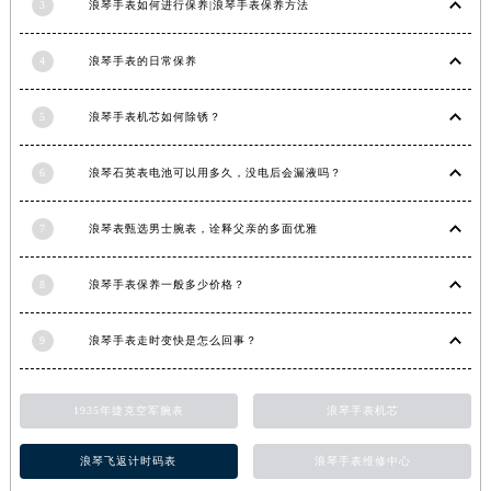
3
浪琴手表如何进行保养|浪琴手表保养方法
4
浪琴手表的日常保养
5
浪琴手表机芯如何除锈？
6
浪琴石英表电池可以用多久，没电后会漏液吗？
7
浪琴表甄选男士腕表，诠释父亲的多面优雅
8
浪琴手表保养一般多少价格？
9
浪琴手表走时变快是怎么回事？
1935年捷克空军腕表
浪琴手表机芯
浪琴飞返计时码表
浪琴手表维修中心