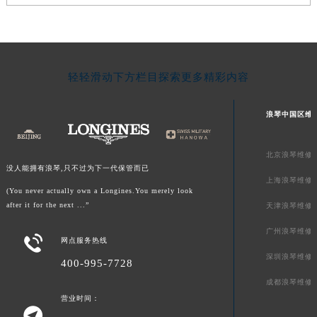
轻轻滑动下方栏目探索更多精彩内容
浪琴中国区维
北京浪琴维修
没人能拥有浪琴,只不过为下一代保管而已
上海浪琴维修
(You never actually own a Longines.You merely look
after it for the next ...”
天津浪琴维修
广州浪琴维修

网点服务热线
深圳浪琴维修
400-995-7728
成都浪琴维修
营业时间：
