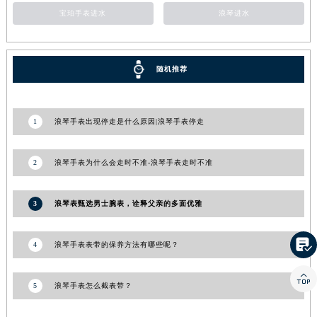
宝珀手表进水
浪琴进水
随机推荐
1
浪琴手表出现停走是什么原因|浪琴手表停走
2
浪琴手表为什么会走时不准-浪琴手表走时不准
3
浪琴表甄选男士腕表，诠释父亲的多面优雅

4
浪琴手表表带的保养方法有哪些呢？

5
浪琴手表怎么截表带？