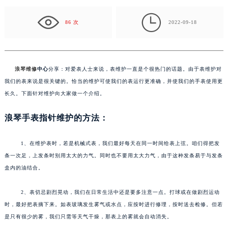
表使用更长久。下面针对维护向大家…

86 次
2022-09-18
浪琴维修
中心
分享：对爱表人士来说，表维护一直是个很热门的话题。由于表维护对
我们的表来说是很关键的。恰当的维护可使我们的表运行更准确，并使我们的手表使用更
长久。下面针对维护向大家做一个介绍。
浪琴手表指针维护的方法：
1、在维护表时，若是机械式表，我们最好每天在同一时间给表上弦。咱们得把发
条一次足，上发条时别用太大的力气。同时也不要用太大力气，由于这种发条易于与发条
盒内的油结合。
2、表切忌剧烈晃动，我们在日常生活中还是要多注意一点。打球或在做剧烈运动
时，最好把表摘下来。如表玻璃发生雾气或水点，应按时进行修理，按时送去检修。但若
是只有很少的雾，我们只需等天气干燥，那表上的雾就会自动消失。