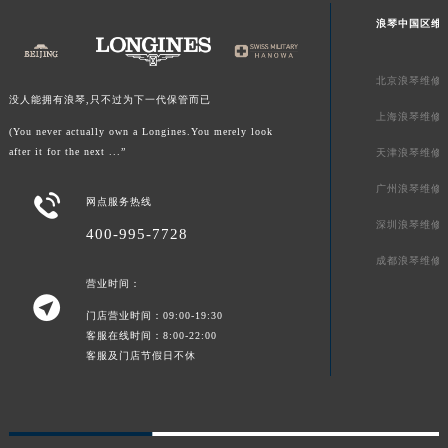
浪琴中国区维
北京浪琴维修
没人能拥有浪琴,只不过为下一代保管而已
上海浪琴维修
(You never actually own a Longines.You merely look
after it for the next ...”
天津浪琴维修
广州浪琴维修

网点服务热线
深圳浪琴维修
400-995-7728
成都浪琴维修
营业时间：

门店营业时间：09:00-19:30
客服在线时间：8:00-22:00
客服及门店节假日不休