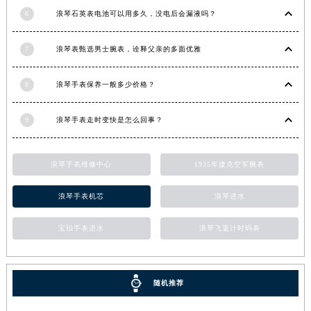
6
浪琴石英表电池可以用多久，没电后会漏液吗？
7
浪琴表甄选男士腕表，诠释父亲的多面优雅
8
浪琴手表保养一般多少价格？
9
浪琴手表走时变快是怎么回事？
浪琴手表维修中心
1935年捷克空军腕表
浪琴手表机芯
浪琴进水
宝珀手表进水
浪琴飞返计时码表
随机推荐