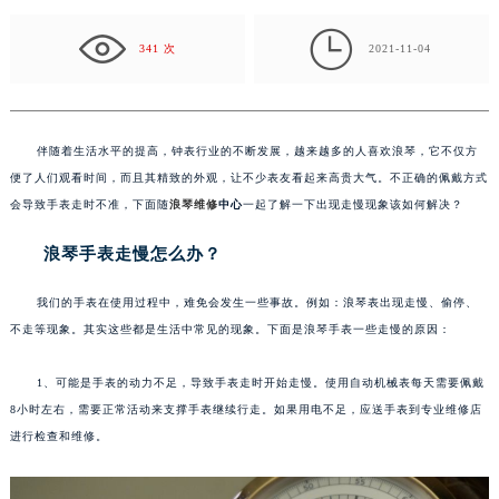
戴方式会导致手表走时不准，下面随浪…

341 次
2021-11-04
伴随着生活水平的提高，钟表行业的不断发展，越来越多的人喜欢浪琴，它不仅方
便了人们观看时间，而且其精致的外观，让不少表友看起来高贵大气。不正确的佩戴方式
会导致手表走时不准，下面随
浪琴维修
中心
一起了解一下出现走慢现象该如何解决？
浪琴手表走慢怎么办？
我们的手表在使用过程中，难免会发生一些事故。例如：浪琴表出现走慢、偷停、
不走等现象。其实这些都是生活中常见的现象。下面是浪琴手表一些走慢的原因：
1、可能是手表的动力不足，导致手表走时开始走慢。使用自动机械表每天需要佩戴
8小时左右，需要正常活动来支撑手表继续行走。如果用电不足，应送手表到专业维修店
进行检查和维修。