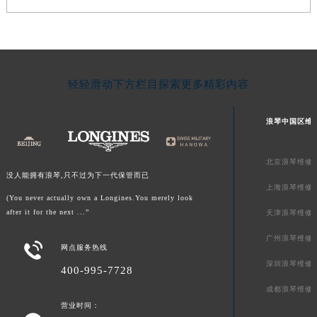
轻轻滑动下方栏目探索更多精彩内容
浪琴中国区维
北京浪琴维修
没人能拥有浪琴,只不过为下一代保管而已
上海浪琴维修
(You never actually own a Longines.You merely look
after it for the next ...”
天津浪琴维修
广州浪琴维修

网点服务热线
深圳浪琴维修
400-995-7728
成都浪琴维修
营业时间：