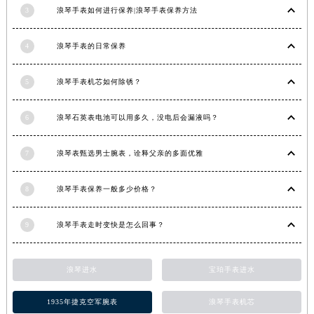
3
浪琴手表如何进行保养|浪琴手表保养方法
4
浪琴手表的日常保养
5
浪琴手表机芯如何除锈？
6
浪琴石英表电池可以用多久，没电后会漏液吗？
7
浪琴表甄选男士腕表，诠释父亲的多面优雅
8
浪琴手表保养一般多少价格？
9
浪琴手表走时变快是怎么回事？
浪琴进水
宝珀手表进水
1935年捷克空军腕表
浪琴手表机芯