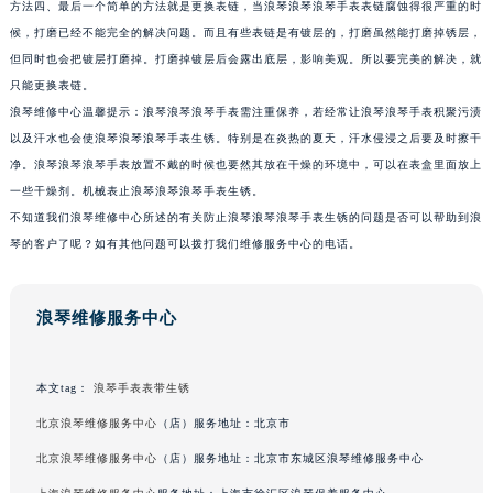
方法四、最后一个简单的方法就是更换表链，当浪琴浪琴浪琴手表表链腐蚀得很严重的时
候，打磨已经不能完全的解决问题。而且有些表链是有镀层的，打磨虽然能打磨掉锈层，
但同时也会把镀层打磨掉。打磨掉镀层后会露出底层，影响美观。所以要完美的解决，就
只能更换表链。
浪琴维修中心温馨提示：浪琴浪琴浪琴手表需注重保养，若经常让浪琴浪琴手表积聚污渍
以及汗水也会使浪琴浪琴浪琴手表生锈。特别是在炎热的夏天，汗水侵浸之后要及时擦干
净。浪琴浪琴浪琴手表放置不戴的时候也要然其放在干燥的环境中，可以在表盒里面放上
一些干燥剂。机械表止浪琴浪琴浪琴手表生锈。
不知道我们浪琴维修中心所述的有关防止浪琴浪琴浪琴手表生锈的问题是否可以帮助到浪
琴的客户了呢？如有其他问题可以拨打我们维修服务中心的电话。
浪琴维修服务中心
本文tag：
浪琴手表表带生锈
北京浪琴维修服务中心
（店）服务地址：北京市
北京浪琴维修服务中心
（店）服务地址：北京市东城区浪琴维修服务中心