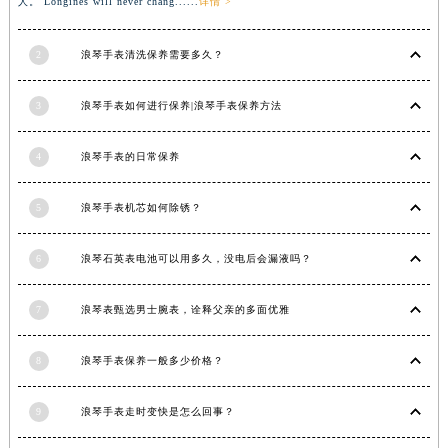
人。 Longines will never chang......
详情 >
2
浪琴手表清洗保养需要多久？
3
浪琴手表如何进行保养|浪琴手表保养方法
4
浪琴手表的日常保养
5
浪琴手表机芯如何除锈？
6
浪琴石英表电池可以用多久，没电后会漏液吗？
7
浪琴表甄选男士腕表，诠释父亲的多面优雅
8
浪琴手表保养一般多少价格？
9
浪琴手表走时变快是怎么回事？