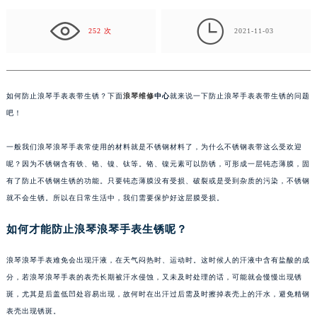
这么受欢迎呢？因为不锈钢含有铁、铬、镍、钛等…

252 次
2021-11-03
如何防止浪琴手表表带生锈？下面
浪琴维修
中心
就来说一下防止浪琴手表表带生锈的问题
吧！
一般我们浪琴浪琴手表常使用的材料就是不锈钢材料了，为什么不锈钢表带这么受欢迎
呢？因为不锈钢含有铁、铬、镍、钛等。铬、镍元素可以防锈，可形成一层钝态薄膜，固
有了防止不锈钢生锈的功能。只要钝态薄膜没有受损、破裂或是受到杂质的污染，不锈钢
就不会生锈。所以在日常生活中，我们需要保护好这层膜受损。
如何才能防止浪琴浪琴手表生锈呢？
浪琴浪琴手表难免会出现汗液，在天气闷热时、运动时。这时候人的汗液中含有盐酸的成
分，若浪琴浪琴手表的表壳长期被汗水侵蚀，又未及时处理的话，可能就会慢慢出现锈
斑，尤其是后盖低凹处容易出现，故何时在出汗过后需及时擦掉表壳上的汗水，避免精钢
表壳出现锈斑。