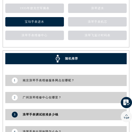
1935年捷克空军腕表
浪琴进水
宝珀手表进水
浪琴手表机芯
浪琴手表维修中心
浪琴飞返计时码表
随机推荐
1
南京浪琴手表维修服务网点在哪呢？
2
广州浪琴维修中心在哪里？

3
浪琴手表调试校准多少钱

4
浪琴手表出现故障怎么办？