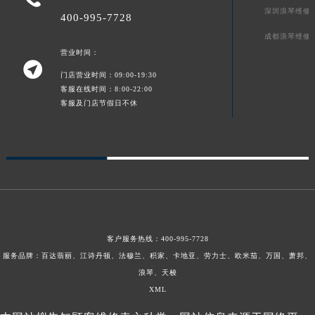
深圳浪琴维修
400-995-7728
成都浪琴维修
营业时间：

门店营业时间：09:00-19:30
客服在线时间：8:00-22:00
客服及门店节假日不休
客户服务热线：
400-995-7728
服务品牌：百达翡丽、江诗丹顿、法穆兰、积家、卡地亚、劳力士、欧米茄、万国、萧邦、
浪琴、天梭
XML