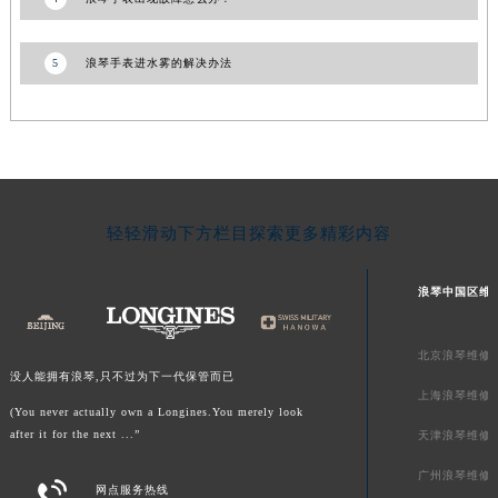
5
浪琴手表进水雾的解决办法
轻轻滑动下方栏目探索更多精彩内容
浪琴中国区维
北京浪琴维修
没人能拥有浪琴,只不过为下一代保管而已
上海浪琴维修
(You never actually own a Longines.You merely look
after it for the next ...”
天津浪琴维修
广州浪琴维修

网点服务热线