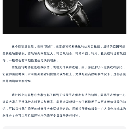
这个应该算故障，也叫“溜齿”，主要是秒轮和擒纵轮这对齿轮副，脱啮的原因可能
是夹板轴眼破损、齿轮轴向间隙过大，轮齿浅啮合、轮片不圆，轮片、轮尖或轮齿有残损
等，一般都会有周期性发生走快的现象。
摆轮旋转时游丝也在做振荡，表现为伸展和收缩，由于游丝形状不完美或有缺陷，
它在伸展的时候，有可能外圈蹭到快慢夹或外桩上，尤其是在高摆幅的情况下，这都会使
振荡周期极大的缩短。
通过以上内容想必大家也都了解到了浪琴手表保养方法的知识，因此手表维修中心
建议大家在平常佩带表时要多加留意。若是大家想进一步了解浪琴手表更多维修保养的知
识，可以拨打我们浪琴的维修服务电话进行咨询。同时浪琴维修服务中心人员也将竭诚为
您服务！也可以前往瑞匠论坛的浪琴专属版块进行讨论。