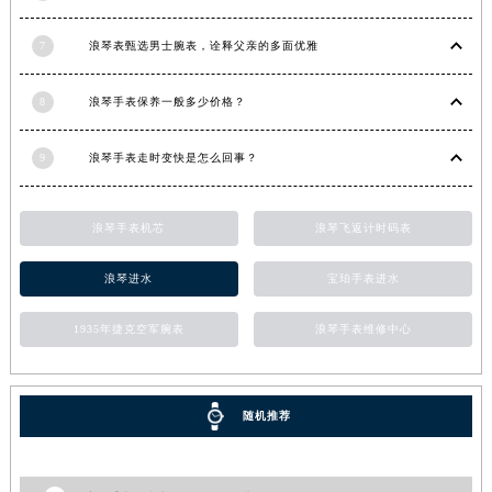
7
浪琴表甄选男士腕表，诠释父亲的多面优雅
8
浪琴手表保养一般多少价格？
9
浪琴手表走时变快是怎么回事？
浪琴手表机芯
浪琴飞返计时码表
浪琴进水
宝珀手表进水
1935年捷克空军腕表
浪琴手表维修中心
随机推荐