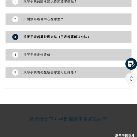
1
浪琴手表的防水知识你知道哪些呢？
2
广州浪琴维修中心在哪里？
3
浪琴手表起雾处理方法（手表起雾解决办法）
4
浪琴手表走快维修

5
浪琴手表表壳生锈去哪里可以维修？

轻轻滑动下方栏目探索更多精彩内容
浪琴中国区维