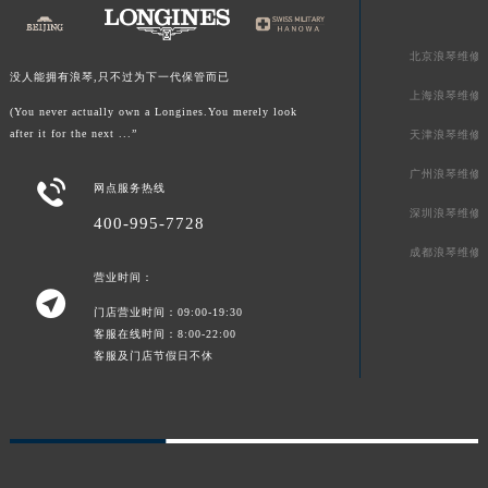
北京浪琴维修
没人能拥有浪琴,只不过为下一代保管而已
上海浪琴维修
(You never actually own a Longines.You merely look
after it for the next ...”
天津浪琴维修
广州浪琴维修

网点服务热线
深圳浪琴维修
400-995-7728
成都浪琴维修
营业时间：

门店营业时间：09:00-19:30
客服在线时间：8:00-22:00
客服及门店节假日不休